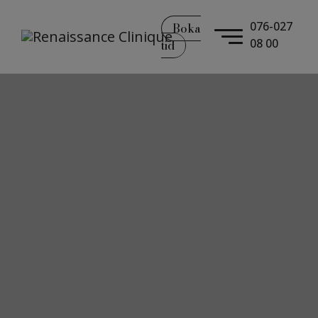
076-027
Boka
08 00
tid