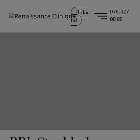
076-027
Boka
08 00
tid