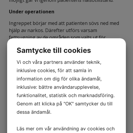
Under operationen
Ingreppet börjar med att patienten sövs ned med
hjälp av narkos. Därefter utförs varsam
fettsugning av de områden som valts ut för
transplantation. Det utvunna fettet rengörs för att
Samtycke till cookies
sedan återföras till kroppen.
Vi och våra partners använder teknik,
Fettet injekteras på stussen med hjälp av små
injektioner som utförs på olika djup. Utifrån denna
inklusive cookies, för att samla in
teknik möjliggörs en jämn och slät förstoring av
information om dig för olika ändamål,
rumpan. Operationen pågår under cirka 2-4
inklusive: bättre användarupplevelse,
timmar, beroende på ingreppets omfattning.
funktionalitet, statistik och marknadsföring.
Efter genomförd operation
Genom att klicka på "OK" samtycker du till
dessa ändamål.
Efter genomfört ingrepp rekommenderas
vanligtvis sjukskrivning under cirka 2 veckor.
Läs mer om vår användning av cookies och
Patienten rekommenderas att använda